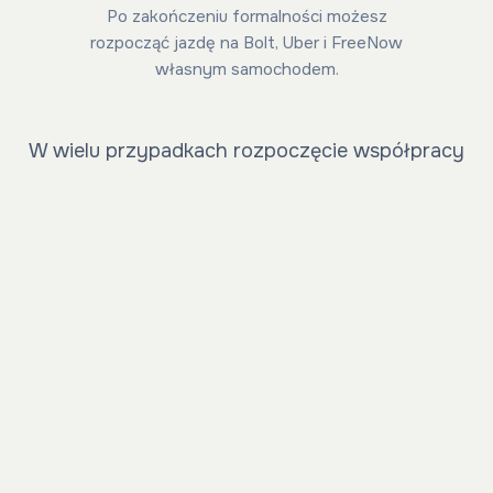
Po zakończeniu formalności możesz
rozpocząć jazdę na Bolt, Uber i FreeNow
własnym samochodem.
W wielu przypadkach rozpoczęcie współpracy
możliwe jest bardzo szybko — nawet w 24
godziny.
WSPÓŁPRACA
Co zyskujesz, jeżdżąc z
BonitoCars na własnym