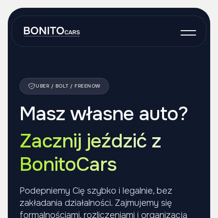
O nas
Wynajem
UBER / BOLT / FREENOW
Grafik
Masz własne auto?
Własne auto
Onboarding
Zacznij jeździć z
Kontakt
BonitoCars
Podepniemy Cię szybko i legalnie, bez
zakładania działalności. Zajmujemy się
formalnościami, rozliczeniami i organizacją