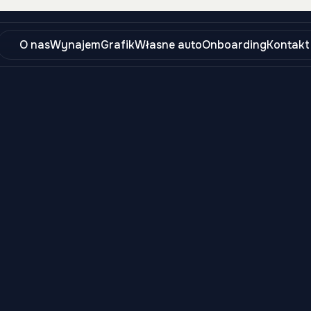
O nas
Wynajem
Grafik
Własne auto
Onboarding
Kontakt