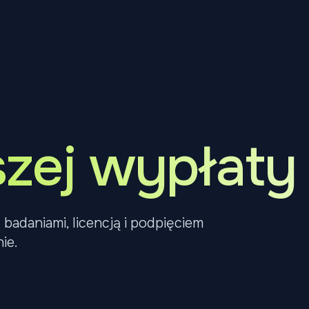
szej wypłaty
adaniami, licencją i podpięciem
ie.