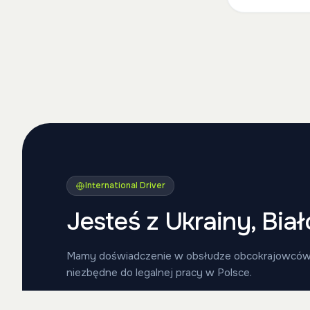
International Driver
Jesteś z Ukrainy, Biał
Mamy doświadczenie w obsłudze obcokrajowcó
niezbędne do legalnej pracy w Polsce.