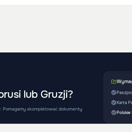
Wymag
orusi lub Gruzji?
Paszpo
Karta P
w. Pomagamy skompletować dokumenty
Polskie