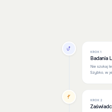
KROK 1
Badania L
Nie szukaj l
Szybko, w je
KROK 2
Zaświadcz