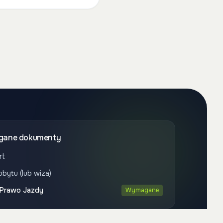
ane dokumenty
rt
obytu (lub wiza)
 Prawo Jazdy
Wymagane