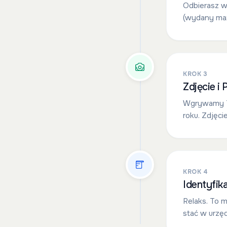
Odbierasz w 
(wydany max
KROK 3
Zdjęcie i
Wgrywamy T
roku. Zdjęci
KROK 4
Identyfik
Relaks. To m
stać w urzę