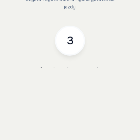
jazdy.
3
Jeździsz i zarabiasz
Serwisy po naszej stronie.