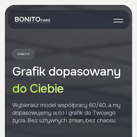
O nas
Wynajem
GRAFIK
Grafik
Grafik dopasowany
Własne auto
Onboarding
do Ciebie
Kontakt
Wybierasz model współpracy 60/40, a my
dopasowujemy auto i grafik do Twojego
życia. Bez sztywnych zmian, bez chaosu.