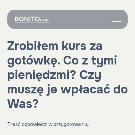
O nas
Zrobiłem kurs za
Wynajem
gotówkę. Co z tymi
Grafik
Własne auto
pieniędzmi? Czy
Onboarding
muszę je wpłacać do
Kontakt
Was?
Treść odpowiedzi w przygotowaniu…