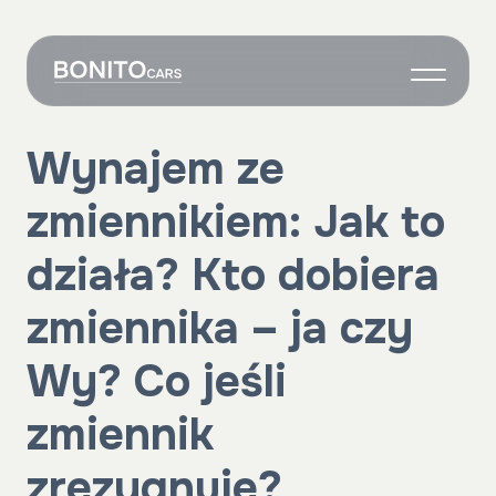
O nas
Wynajem ze
Wynajem
zmiennikiem: Jak to
Grafik
Własne auto
działa? Kto dobiera
Onboarding
zmiennika – ja czy
Kontakt
Wy? Co jeśli
zmiennik
zrezygnuje?