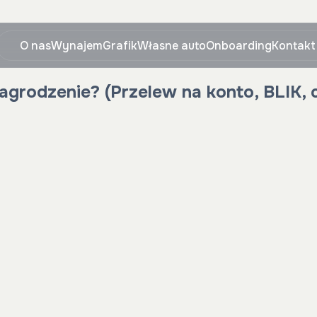
O nas
Wynajem
Grafik
Własne auto
Onboarding
Kontakt
agrodzenie? (Przelew na konto, BLIK, 