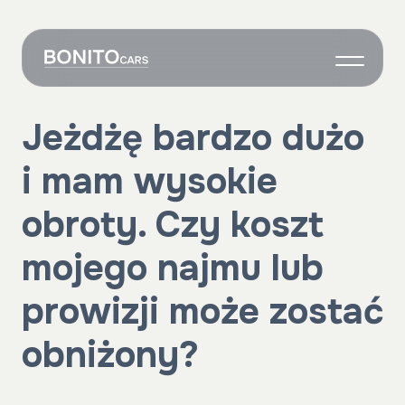
O nas
Jeżdżę bardzo dużo
Wynajem
i mam wysokie
Grafik
Własne auto
obroty. Czy koszt
Onboarding
mojego najmu lub
Kontakt
prowizji może zostać
obniżony?