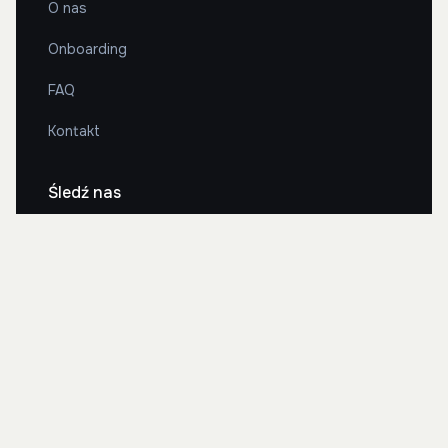
O nas
Onboarding
FAQ
Kontakt
Śledź nas
2026 Bonito Cars. Wszystkie prawa zastrzeżone.
Polityka prywatności