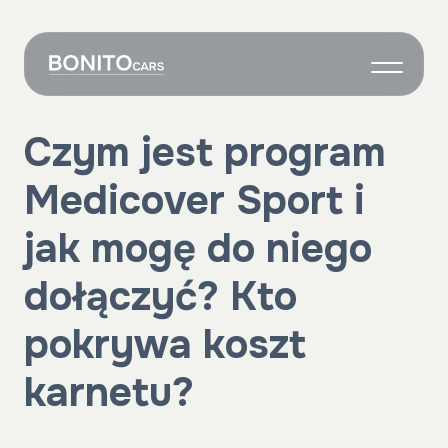
O nas
Czym jest program
Wynajem
Medicover Sport i
Grafik
Własne auto
jak mogę do niego
Onboarding
dołączyć? Kto
Kontakt
pokrywa koszt
karnetu?