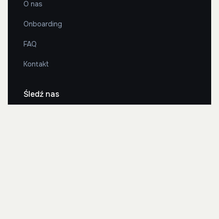
O nas
Onboarding
FAQ
Kontakt
Śledź nas
2026 Bonito Cars. Wszystkie prawa zastrzeżone.
Polityka prywatności