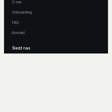
O nas
Onboarding
FAQ
Kontakt
Śledź nas
2026 Bonito Cars. Wszystkie prawa zastrzeżone.
Polityka prywatności