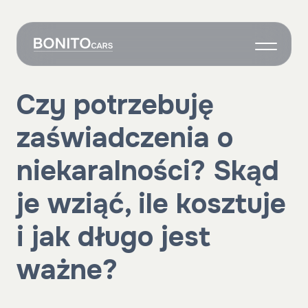
O nas
Czy potrzebuję
Wynajem
zaświadczenia o
Grafik
Własne auto
niekaralności? Skąd
Onboarding
je wziąć, ile kosztuje
Kontakt
i jak długo jest
ważne?