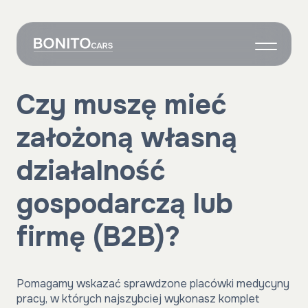
O nas
Czy muszę mieć
Wynajem
założoną własną
Grafik
Własne auto
działalność
Onboarding
gospodarczą lub
Kontakt
firmę (B2B)?
Pomagamy wskazać sprawdzone placówki medycyny
pracy, w których najszybciej wykonasz komplet