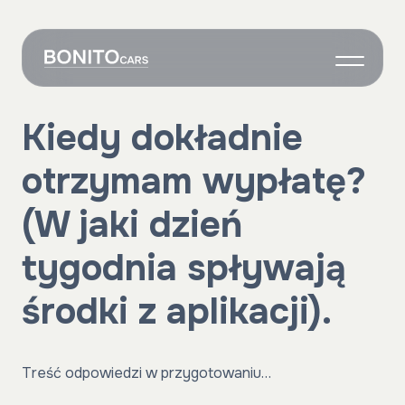
O nas
Kiedy dokładnie
Wynajem
otrzymam wypłatę?
Grafik
Własne auto
(W jaki dzień
Onboarding
tygodnia spływają
Kontakt
środki z aplikacji).
Treść odpowiedzi w przygotowaniu…